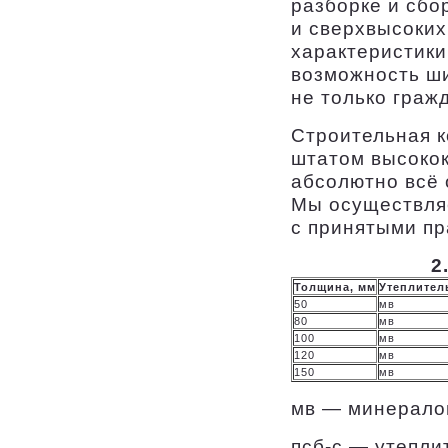
разборке и сбо
и сверхвысоки
характеристики
возможность ши
не только граж
Строительная 
штатом высоко
абсолютно всё 
Мы осуществляе
с принятыми пр
2
Толщина, мм
Утеплител
50
мв
80
мв
100
мв
120
мв
150
мв
мв — минерало
псб-с — утепли