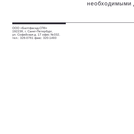
необходимыми 
ООО «Балтфасад-СПб»
192236, г. Санкт-Петербург,
ул. Софийская д. 17 офис №332,
тел.: 326-0761 факс: 320-1493