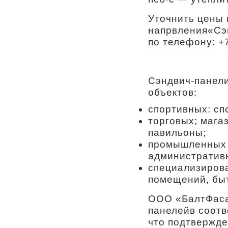
Уточнить цены 
напрвления«Сэ
по телефону: +7
Сэндвич-панел
объектов:
спортивных: сп
торговых; мага
павильоны;
промышленных 
административ
специализирова
помещений, быто
OOO «БалтФаса
панелейв соотв
что подтвержде