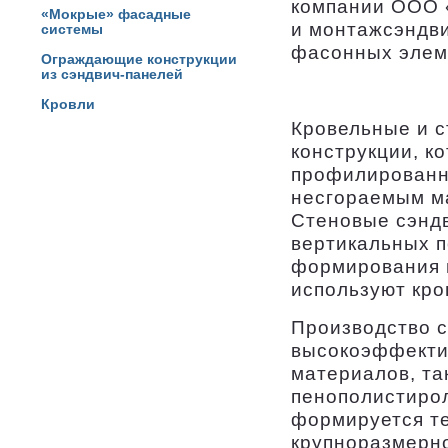
компании OOO 
«Мокрые» фасадные
и монтажсэндви
системы
фасонных элем
Ограждающие конструкции
из сэндвич-панелей
Кровли
Кровельные и с
конструкции, к
профилированны
несгораемым м
Стеновые сэнд
вертикальных п
формирования н
используют кро
Производство с
высокоэффекти
материалов, та
пенополистирол
формируется т
крупноразмерно